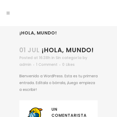
¡HOLA, MUNDO!
01 JUL
¡HOLA, MUNDO!
Posted at 16:38h
in
Sin categoría
by
admin
1 Comment
0
Likes
Bienvenido a WordPress. Esta es tu primera
entrada. Edítala o bórrala, ¡luego empieza
a escribir!
UN
COMENTARISTA